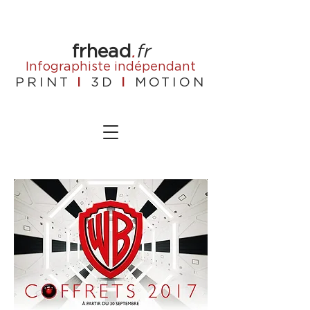
frhead
.
fr
Infographiste
indépendant
PRINT
I
3D
I
MOTION