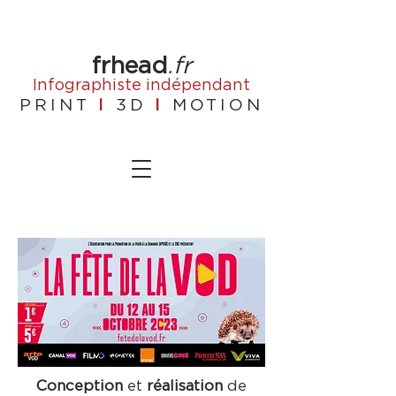
frhead
.
fr
Infographiste
indépendant
PRINT
I
3D
I
MOTION
Conception
et
réalisation
de