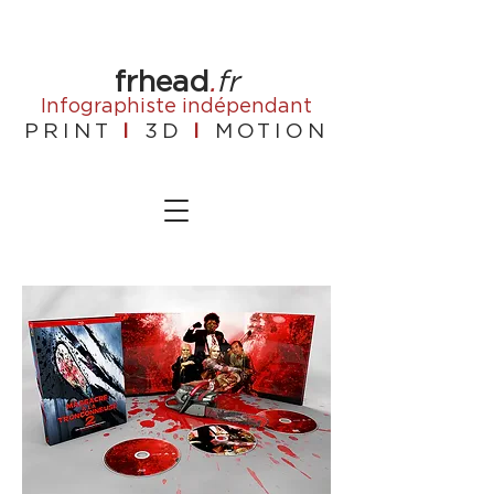
frhead
.
fr
Infographiste
indépendant
PRINT
I
3D
I
MOTION