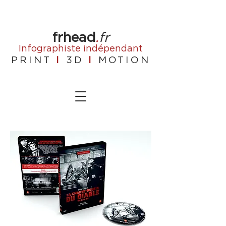
frhead
.
fr
Infographiste
indépendant
PRINT
I
3D
I
MOTION