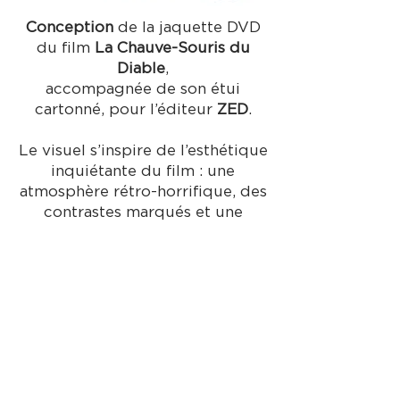
Conception
de la jaquette DVD
du film
La Chauve-Souris du
Diable
,
accompagnée de son étui
cartonné, pour l’éditeur
ZED
.
Le visuel s’inspire de l’esthétique
inquiétante du film : une
atmosphère rétro-horrifique, des
contrastes marqués et une
composition centrée sur
l’iconographie gothique.
Le travail a porté sur
la direction
artistique
,
la mise en page
complète
et
l’adaptation
aux
contraintes du packaging DVD,
tout en assurant une cohérence
graphique