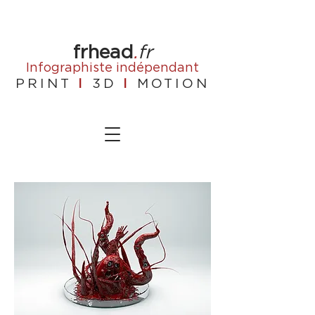
frhead
.
fr
Infographiste
indépendant
PRINT
I
3D
I
MOTION