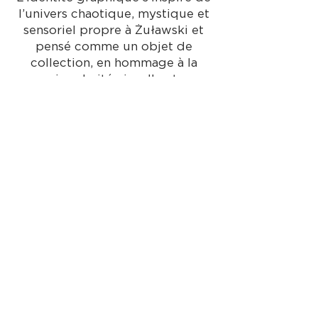
l’univers chaotique, mystique et
sensoriel propre à Żuławski et
pensé comme un objet de
collection, en hommage à la
singularité visuelle et
émotionnelle du cinéma de
Żuławski.