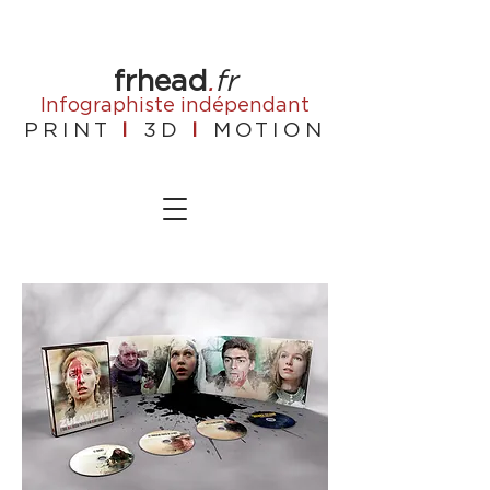
frhead
.
fr
Infographiste
indépendant
PRINT
I
3D
I
MOTION